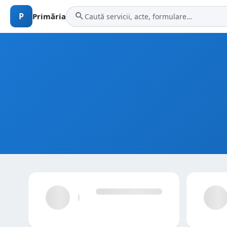
P
Primăria